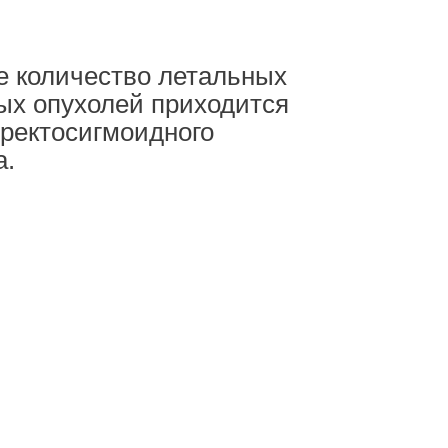
е количество летальных
ых опухолей приходится
 ректосигмоидного
а.