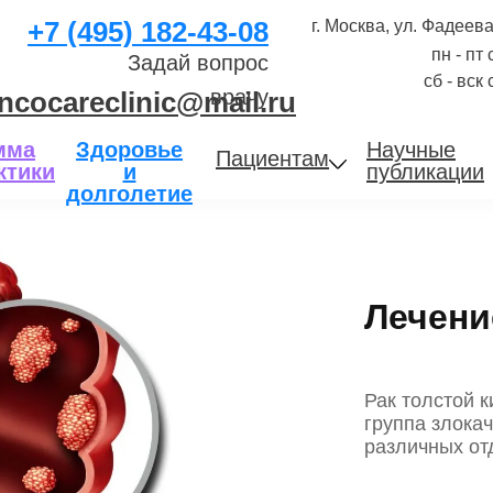
+7 (495) 182-43-08
г. Москва, ул. Фадеева
пн - пт
Задай вопрос
сб - вск
врачу
ncocareclinic@mail.ru
мма
Здоровье
Научные
Пациентам
ктики
и
публикации
долголетие
Лечени
Рак толстой к
группа злока
различных от