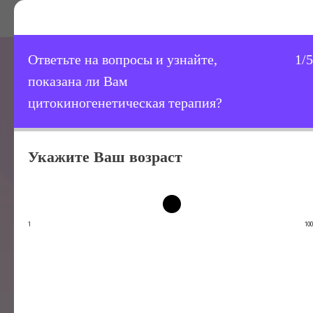
Ответьте на вопросы и узнайте,
1/5
Наша методика позволяет
показана ли Вам
увеличить концентрацию цитокина
цитокиногенетическая терапия?
ФНО
в организме, что стимулирует
иммунную реакцию на раковую
Укажите Ваш возраст
опухоль и способствует апоптозу
(программируемому
самоуничтожению) пораженных
онкологией клеток)
1
100
Клиника OncoCareClinic 308