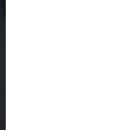
Оставьте свои контактные данные
и наш оператор вам перезвонит, чтобы
подтвердить запись и уточнить удобное
время приема.
Ваше имя
Как к вам обращаться?
Ваш контактный телефон
+7
Оставляя здесь свои данные, вы соглашаетесь
с условиями обработки
персональных данных
клиники