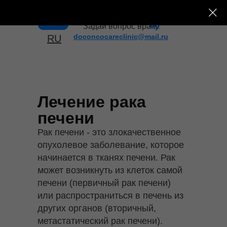
+7 (495) 182-43-
Меню
08
Задай вопрос врачу
doconcocareclinic@mail.ru
RU
Лечение рака
печени
Рак печени - это злокачественное
опухолевое заболевание, которое
начинается в тканях печени. Рак
может возникнуть из клеток самой
печени (первичный рак печени)
или распространиться в печень из
других органов (вторичный,
метастатический рак печени).