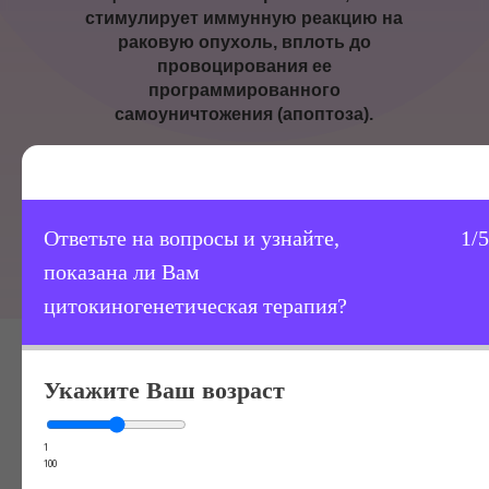
стимулирует иммунную реакцию на
раковую опухоль, вплоть до
провоцирования ее
программированного
самоуничтожения (апоптоза).
Ответьте на вопросы и узнайте,
1/5
Получить Консультацию
показана ли Вам
цитокиногенетическая терапия?
Укажите Ваш возраст
1
100