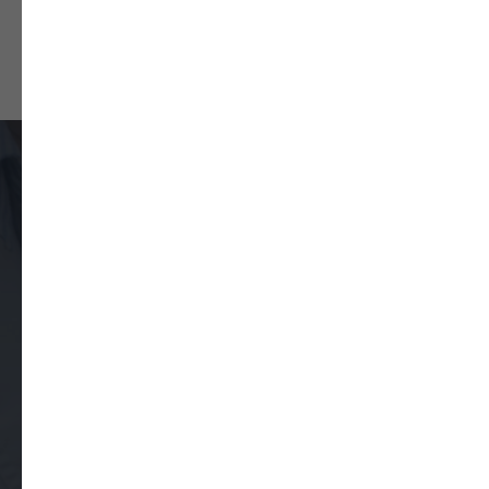
Закажите обратный звонок
Оставьте свои контактные данные
и наш оператор вам перезвонит, чтобы
подтвердить запись и уточнить удобное
время приема.
Ваше имя
Как к вам обращаться?