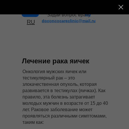
+7 (495) 182-43-
Меню
08
Задай вопрос врачу
doconcocareclinic@mail.ru
RU
Лечение рака яичек
Онкология мужских яичек или
тестикулярный рак – это
злокачественная опухоль, которая
развивается в тестикулах (яичках). Как
правило, эта болезнь затрагивает
молодых мужчин в возрасте от 15 до 40
лет. Раковое заболевание может
проявляться различными симптомами,
таким как: