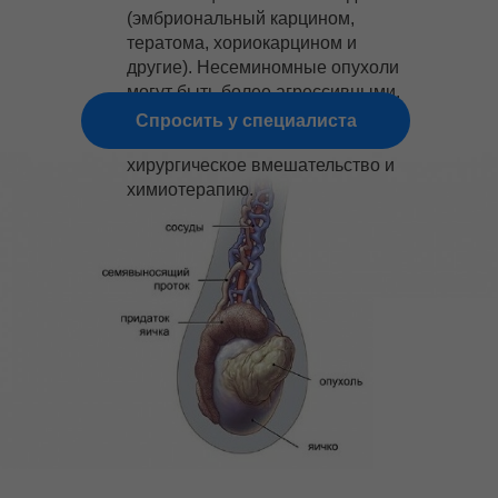
(эмбриональный карцином,
тератома, хориокарцином и
другие). Несеминомные опухоли
могут быть более агрессивными.
Да и лечение требуется более
Спросить у специалиста
интенсивное, включая
хирургическое вмешательство и
химиотерапию.