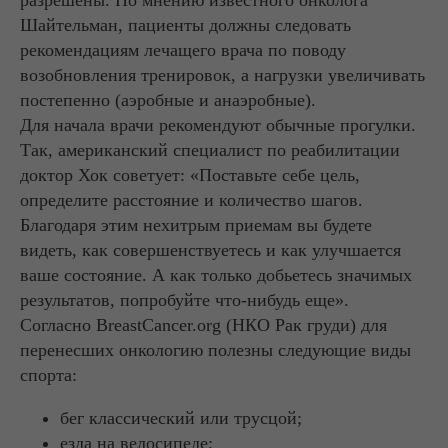
разрешены. По мнению известного онколога
Шайтельман, пациенты должны следовать
рекомендациям лечащего врача по поводу
возобновления тренировок, а нагрузки увеличивать
постепенно (аэробные и анаэробные).
Для начала врачи рекомендуют обычные прогулки.
Так, американский специалист по реабилитации
доктор Хок советует: «Поставьте себе цель,
определите расстояние и количество шагов.
Благодаря этим нехитрым приемам вы будете
видеть, как совершенствуетесь и как улучшается
ваше состояние. А как только добьетесь значимых
результатов, попробуйте что-нибудь еще».
Согласно BreastCancer.org (НКО Рак груди) для
перенесших онкологию полезны следующие виды
спорта:
бег классический или трусцой;
езда на велосипеде;