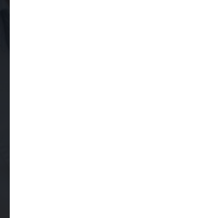
Закажите обратный звонок
Оставьте свои контактные данные
и наш оператор вам перезвонит, чтобы
подтвердить запись и уточнить удобное
время приема.
Ваше имя
Как к вам обращаться?
Ваш контактный телефон
+7
Оставляя здесь свои данные, вы соглашаетесь
с условиями обработки