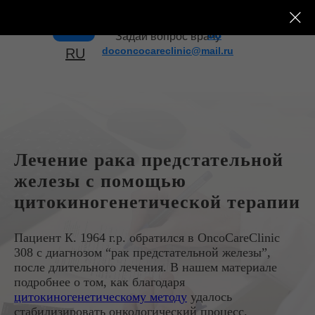
+7 (495) 182-43-
Главная страница
/
Истории пациентов
/
Меню
08
Задай вопрос врачу
Лечение рака предстательной железы
doconcocareclinic@mail.ru
RU
Лечение рака предстательной
железы с помощью
цитокиногенетической терапии
Пациент К. 1964 г.р. обратился в OncoCareClinic
308 с диагнозом “рак предстательной железы”,
после длительного лечения. В нашем материале
подробнее о том, как благодаря
цитокиногенетическому методу
удалось
стабилизировать онкологический процесс.