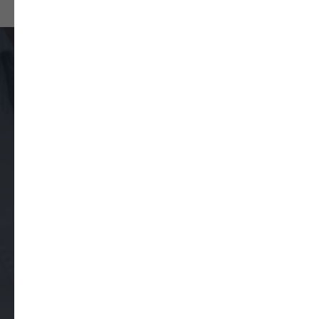
Закажите обратный звонок
Оставьте свои контактные данные
и наш оператор вам перезвонит, чтобы
подтвердить запись и уточнить удобное
время приема.
Ваше имя
Как к вам обращаться?
Ваш контактный телефон
+7