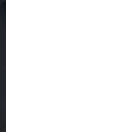
Оставьте свои контактные данные
и наш оператор вам перезвонит, чтобы
подтвердить запись и уточнить удобное
время приема.
Ваше имя
Как к вам обращаться?
Ваш контактный телефон
+7
Оставляя здесь свои данные, вы соглашаетесь
с условиями обработки
персональных данных
клиники