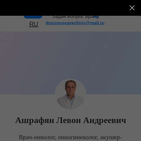
+7 (495) 182-43-
Меню
08
Задай вопрос врачу
doconcocareclinic@mail.ru
RU
Ашрафян Левон Андреевич
Врач-онколог, онкогинеколог, акушер-