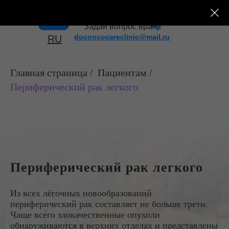
+7 (495) 182-43-
Меню
08
Задай вопрос врачу
doconcocareclinic@mail.ru
RU
Главная страница
/
Пациентам
/
Периферический рак легкого
Периферический рак легкого
Из всех лёгочных новообразований
периферический рак составляет не больше трети.
Чаще всего злокачественные опухоли
обнаруживаются в верхних отделах и представлены