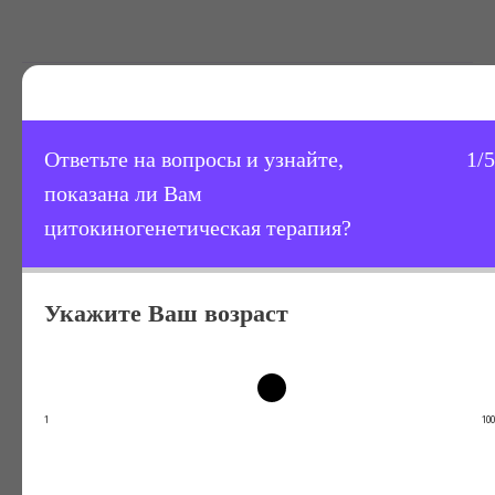
Ответьте на вопросы и узнайте,
1/5
показана ли Вам
цитокиногенетическая терапия?
Укажите Ваш возраст
Автор статьи:
Алексанян Алексан
1
100
Завенович