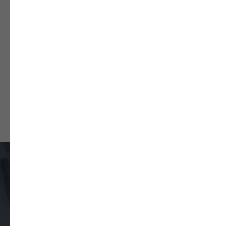
Лицензия клиники
Уведомление о предоставлении лицензии
на медицинскую деятельность
Закажите обратный звонок
Оставьте свои контактные данные
и наш оператор вам перезвонит, чтобы
подтвердить запись и уточнить удобное