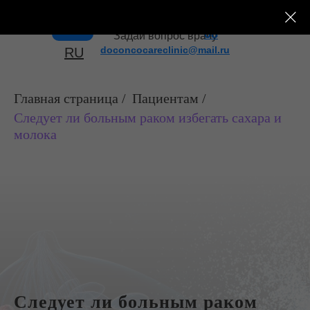
+7 (495) 182-43-
Меню
08
Задай вопрос врачу
doconcocareclinic@mail.ru
RU
Главная страница
/
Пациентам
/
Следует ли больным раком избегать сахара и
молока
Следует ли больным раком