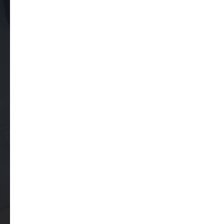
Оставьте свои контактные данные
и наш оператор вам перезвонит, чтобы
подтвердить запись и уточнить удобное
время приема.
Ваше имя
Как к вам обращаться?
Ваш контактный телефон
+7
Оставляя здесь свои данные, вы соглашаетесь
с условиями обработки
персональных данных
клиники