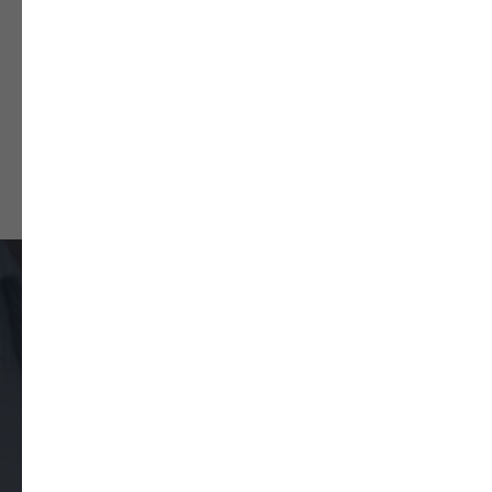
Уведомление о предоставлении лицензии
на медицинскую деятельность
Закажите обратный звонок
Оставьте свои контактные данные
и наш оператор вам перезвонит, чтобы
подтвердить запись и уточнить удобное
время приема.